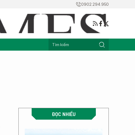
0902.294.950
ĐỌC NHIỀU
n
a