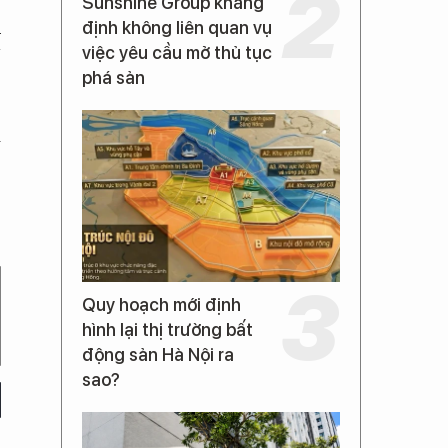
Sunshine Group khẳng
u
định không liên quan vụ
việc yêu cầu mở thủ tục
N
phá sản
m
Quy hoạch mới định
hình lại thị trường bất
động sản Hà Nội ra
sao?