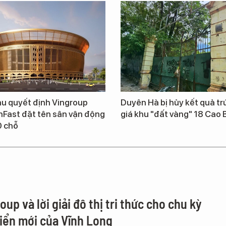
u quyết định Vingroup
Duyên Hà bị hủy kết quả t
nFast đặt tên sân vận động
giá khu "đất vàng" 18 Cao 
0 chỗ
up và lời giải đô thị tri thức cho chu kỳ
riển mới của Vĩnh Long