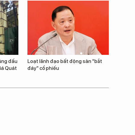
rúng đấu
Loạt lãnh đạo bất động sản "bắt
Bá Quát
đáy" cổ phiếu