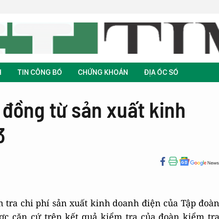
H
TIN CÔNG BỐ
CHỨNG KHOÁN
ĐỊA ỐC SỐ
 đồng từ sản xuất kinh
3
 tra chi phí sản xuất kinh doanh điện của Tập đoà
ợc căn cứ trên kết quả kiểm tra của đoàn kiểm tr