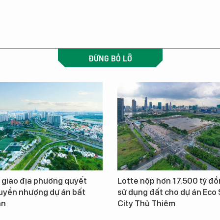
ĐỪNG BỎ LỠ
 giao địa phương quyết
Lotte nộp hơn 17.500 tỷ đồ
uyển nhượng dự án bất
sử dụng đất cho dự án Eco
ản
City Thủ Thiêm