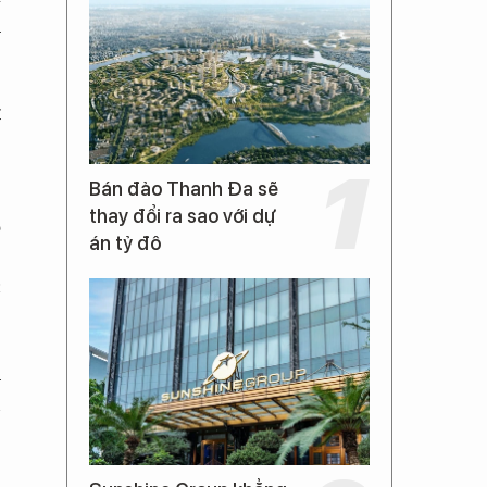
h
t
Bán đảo Thanh Đa sẽ
thay đổi ra sao với dự
%
án tỷ đô
,
c
h
n