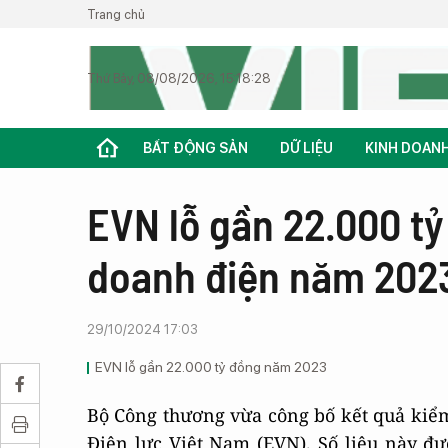
Trang chủ
Thứ Bảy, 08/08/2026, 15:18:28
BẤT ĐỘNG SẢN
DỮ LIỆU
KINH DOAN
EVN lỗ gần 22.000 tỷ
doanh điện năm 202
29/10/2024 17:03
EVN lỗ gần 22.000 tỷ đồng năm 2023
Bộ Công thương vừa công bố kết quả kiểm
Điện lực Việt Nam (EVN). Số liệu này đư