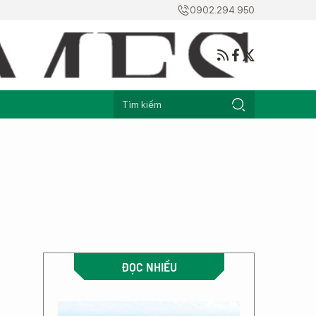
0902.294.950
ĐỌC NHIỀU