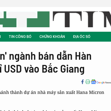
H
TIN CÔNG BỐ
CHỨNG KHOÁN
ĐỊA ỐC SỐ
ớn' ngành bán dẫn Hàn
ỉ USD vào Bắc Giang