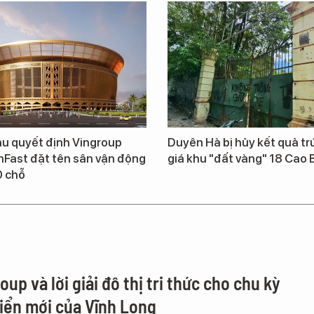
u quyết định Vingroup
Duyên Hà bị hủy kết quả t
nFast đặt tên sân vận động
giá khu "đất vàng" 18 Cao 
0 chỗ
up và lời giải đô thị tri thức cho chu kỳ
riển mới của Vĩnh Long