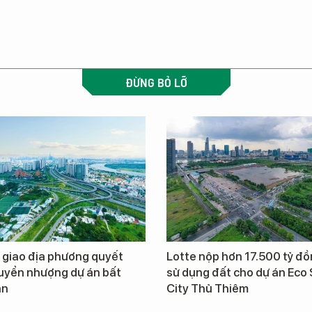
ĐỪNG BỎ LỠ
 giao địa phương quyết
Lotte nộp hơn 17.500 tỷ đồ
uyển nhượng dự án bất
sử dụng đất cho dự án Eco
ản
City Thủ Thiêm