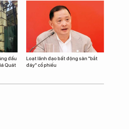
rúng đấu
Loạt lãnh đạo bất động sản "bắt
Bá Quát
đáy" cổ phiếu