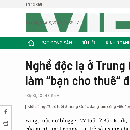
Trang chủ
Thứ Bảy, 08/08/2026, 15:39:27
BẤT ĐỘNG SẢN
DỮ LIỆU
KINH DOAN
Nghề độc lạ ở Trung 
làm “bạn cho thuê” đ
03/03/2024 08:59
Một số người trẻ tuổi ở Trung Quốc đang làm công việc "bạn
Yang, một nữ blogger 27 tuổi ở Bắc Kinh,
của mình, một chàng trai trẻ sẵn sàng chi