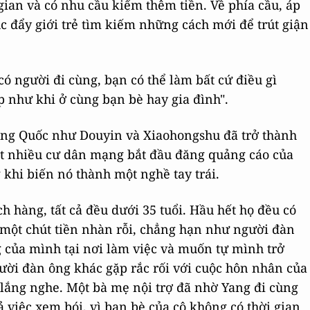
gian và có nhu cầu kiếm thêm tiền. Về phía cầu, áp
húc đẩy giới trẻ tìm kiếm những cách mới để trút giận
có người đi cùng, bạn có thể làm bất cứ điều gì
 như khi ở cùng bạn bè hay gia đình".
ung Quốc như Douyin và Xiaohongshu đã trở thành
ất nhiều cư dân mạng bắt đầu đăng quảng cáo của
 khi biến nó thành một nghề tay trái.
h hàng, tất cả đều dưới 35 tuổi. Hầu hết họ đều có
ó một chút tiền nhàn rỗi, chẳng hạn như người đàn
g của mình tại nơi làm việc và muốn tự mình trở
ười đàn ông khác gặp rắc rối với cuộc hôn nhân của
lắng nghe. Một bà mẹ nội trợ đã nhờ Yang đi cùng
 việc xem bói, vì bạn bè của cô không có thời gian