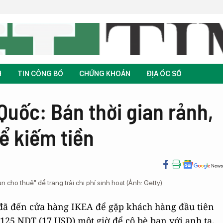
H
TIN CÔNG BỐ
CHỨNG KHOÁN
ĐỊA ỐC SỐ
Quốc: Bán thời gian rảnh,
ể kiếm tiền
 cho thuê" để trang trải chi phí sinh hoạt (Ảnh: Getty)
 đã đến cửa hàng IKEA để gặp khách hàng đầu tiên
 125 NDT (17 USD) một giờ để cô bè bạn với anh ta.