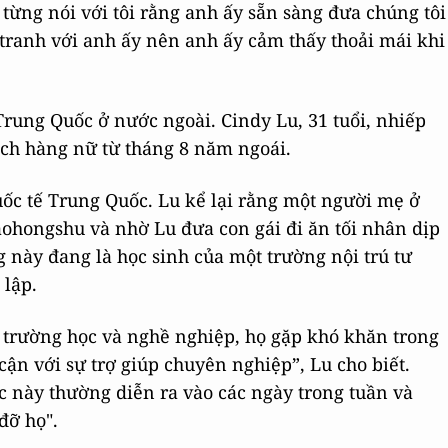
từng nói với tôi rằng anh ấy sẵn sàng đưa chúng tôi
 tranh với anh ấy nên anh ấy cảm thấy thoải mái khi
Trung Quốc ở nước ngoài. Cindy Lu, 31 tuổi, nhiếp
ách hàng nữ từ tháng 8 năm ngoái.
uốc tế Trung Quốc. Lu kể lại rằng một người mẹ ở
aohongshu và nhờ Lu đưa con gái đi ăn tối nhân dịp
 này đang là học sinh của một trường nội trú tư
 lập.
ề trường học và nghề nghiệp, họ gặp khó khăn trong
ận với sự trợ giúp chuyên nghiệp”, Lu cho biết.
ệc này thường diễn ra vào các ngày trong tuần và
đỡ họ".