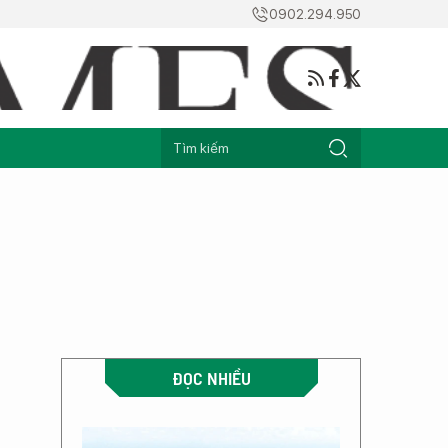
0902.294.950
ĐỌC NHIỀU