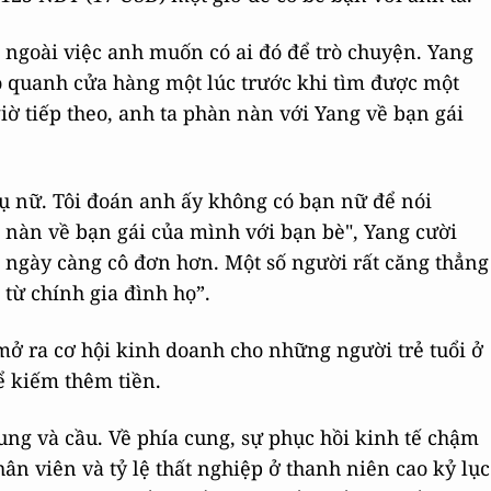
 ngoài việc anh muốn có ai đó để trò chuyện. Yang
o quanh cửa hàng một lúc trước khi tìm được một
giờ tiếp theo, anh ta phàn nàn với Yang về bạn gái
phụ nữ. Tôi đoán anh ấy không có bạn nữ để nói
nàn về bạn gái của mình với bạn bè", Yang cười
rẻ ngày càng cô đơn hơn. Một số người rất căng thẳng
 từ chính gia đình họ”.
mở ra cơ hội kinh doanh cho những người trẻ tuổi ở
ể kiếm thêm tiền.
ung và cầu. Về phía cung, sự phục hồi kinh tế chậm
hân viên và tỷ lệ thất nghiệp ở thanh niên cao kỷ lục