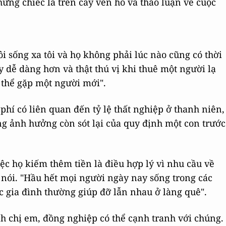
ng chiếc lá trên cây ven hồ và thảo luận về cuộc
 sống xa tôi và họ không phải lúc nào cũng có thời
ày dễ dàng hơn và thật thú vị khi thuê một người lạ
 thể gặp một người mới".
 phí có liên quan đến tỷ lệ thất nghiệp ở thanh niên,
g ảnh hưởng còn sót lại của quy định một con trước
iệc họ kiếm thêm tiền là điều hợp lý vì nhu cầu về
 nói. "Hầu hết mọi người ngày nay sống trong các
c gia đình thường giúp đỡ lẫn nhau ở làng quê".
h chị em, đồng nghiệp có thể cạnh tranh với chúng.