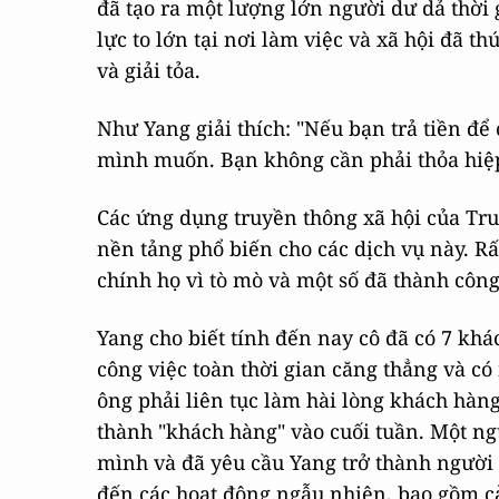
đã tạo ra một lượng lớn người dư dả thời 
lực to lớn tại nơi làm việc và xã hội đã t
và giải tỏa.
Như Yang giải thích: "Nếu bạn trả tiền để 
mình muốn. Bạn không cần phải thỏa hiệp
Các ứng dụng truyền thông xã hội của Tr
nền tảng phổ biến cho các dịch vụ này. R
chính họ vì tò mò và một số đã thành công
Yang cho biết tính đến nay cô đã có 7 khác
công việc toàn thời gian căng thẳng và c
ông phải liên tục làm hài lòng khách hàn
thành "khách hàng" vào cuối tuần. Một ng
mình và đã yêu cầu Yang trở thành người 
đến các hoạt động ngẫu nhiên, bao gồm cả