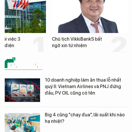
hôi việc 3
Chủ tịch VikkiBankS bất
nh điện
ngờ xin từ nhiệm
KINH DOANH
10 doanh nghiệp làm ăn thua lỗ nhất
quý II: Vietnam Airlines và PNJ đứng
đầu, PV OIL cũng có tên
Big 4 cũng "chạy đua", lãi suất khi nào
hạ nhiệt?