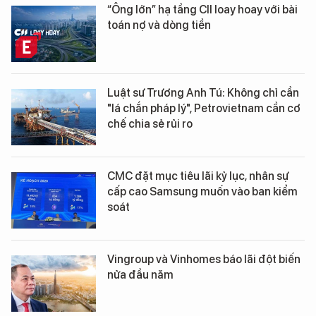
“Ông lớn” hạ tầng CII loay hoay với bài
toán nợ và dòng tiền
Luật sư Trương Anh Tú: Không chỉ cần
"lá chắn pháp lý", Petrovietnam cần cơ
chế chia sẻ rủi ro
CMC đặt mục tiêu lãi kỷ lục, nhân sự
cấp cao Samsung muốn vào ban kiểm
soát
Vingroup và Vinhomes báo lãi đột biến
nửa đầu năm