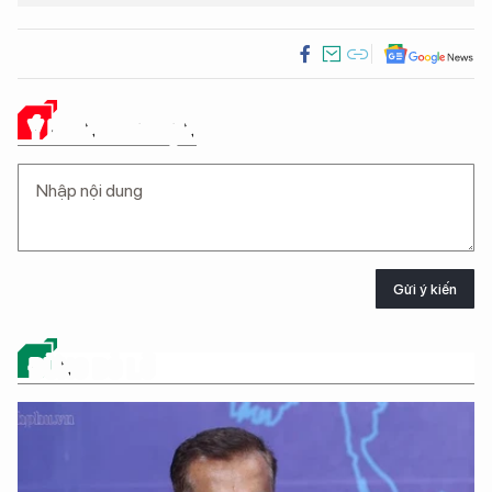
Ý KIẾN CỦA BẠN
Gửi ý kiến
ĐỪNG BỎ LỠ