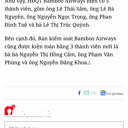
Như vậy, HĐQT Bamboo Airways hiện có 5
thành viên, gồm ông Lê Thái Sâm, ông Lê Bá
Nguyên, ông Nguyễn Ngọc Trọng, ông Phan
Đình Tuệ và bà Lê Thị Trúc Quỳnh.
Bên cạnh đó, Ban kiểm soát Bamboo Airways
cũng được kiện toàn bằng 3 thành viên mới là
bà bà Nguyễn Thị Hồng Cẩm, ông Phạm Văn
Phùng và ông Nguyễn Đăng Khoa./.
Ý KIẾN CỦA BẠN