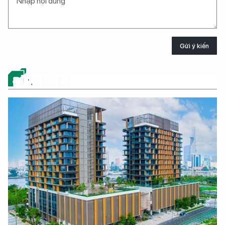
Gửi ý kiến
ĐỪNG BỎ LỠ