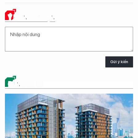
Ý KIẾN CỦA BẠN
Gửi ý kiến
ĐỪNG BỎ LỠ