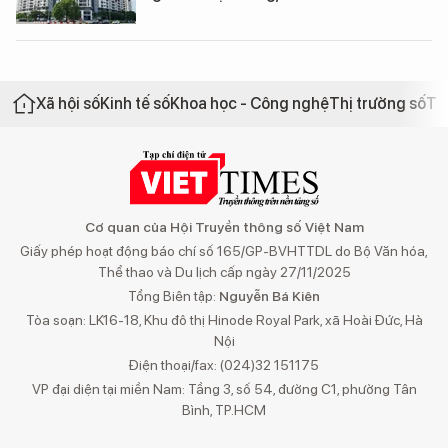
Xã hội số
Kinh tế số
Khoa học - Công nghệ
Thị trường số
Th
Cơ quan của Hội Truyền thông số Việt Nam
Giấy phép hoạt động báo chí số 165/GP-BVHTTDL do Bộ Văn hóa,
Thể thao và Du lịch cấp ngày 27/11/2025
Tổng Biên tập:
Nguyễn Bá Kiên
Tòa soạn: LK16-18, Khu đô thị Hinode Royal Park, xã Hoài Đức, Hà
Nội
Điện thoại/fax: (024)32 151175
VP đại diện tại miền Nam: Tầng 3, số 54, đường C1, phường Tân
Bình, TP.HCM