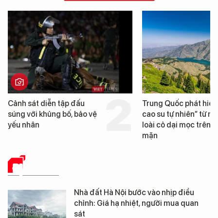
Trung Quốc phát hiện “mỏ
Loạt dự án bất độn
cao su tự nhiên” từ một
Đà Nẵng sắp bị kiể
loài cỏ dại mọc trên đất
mặn
ĐỊA ỐC SỐ
Nhà đất Hà Nội bước vào nhịp điều
chỉnh: Giá hạ nhiệt, người mua quan
sát