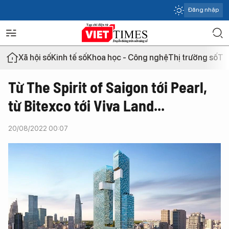
Đăng nhập
Xã hội số
Kinh tế số
Khoa học - Công nghệ
Thị trường số
Th
Từ The Spirit of Saigon tới Pearl,
từ Bitexco tới Viva Land...
20/08/2022 00:07