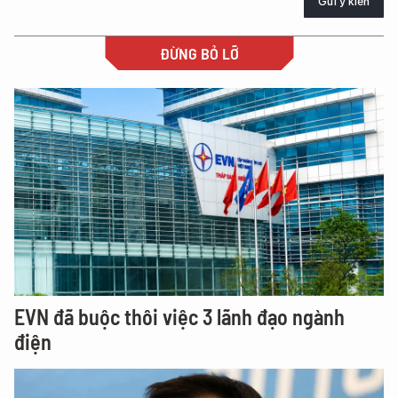
Gửi ý kiến
ĐỪNG BỎ LỠ
EVN đã buộc thôi việc 3 lãnh đạo ngành
điện