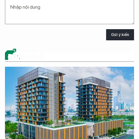
Gửi ý kiến
ĐỪNG BỎ LỠ