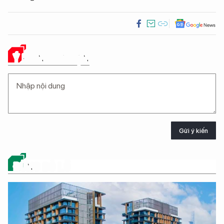
Ý KIẾN CỦA BẠN
Gửi ý kiến
ĐỪNG BỎ LỠ