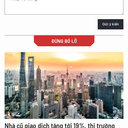
Gửi ý kiến
ĐỪNG BỎ LỠ
Nhà cũ giao dịch tăng tới 19%, thị trường