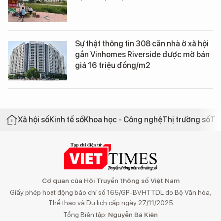
Sự thật thông tin 308 căn nhà ở xã hội
gần Vinhomes Riverside được mở bán
giá 16 triệu đồng/m2
Xã hội số
Kinh tế số
Khoa học - Công nghệ
Thị trường số
Th
Cơ quan của Hội Truyền thông số Việt Nam
Giấy phép hoạt động báo chí số 165/GP-BVHTTDL do Bộ Văn hóa,
Thể thao và Du lịch cấp ngày 27/11/2025
Tổng Biên tập:
Nguyễn Bá Kiên