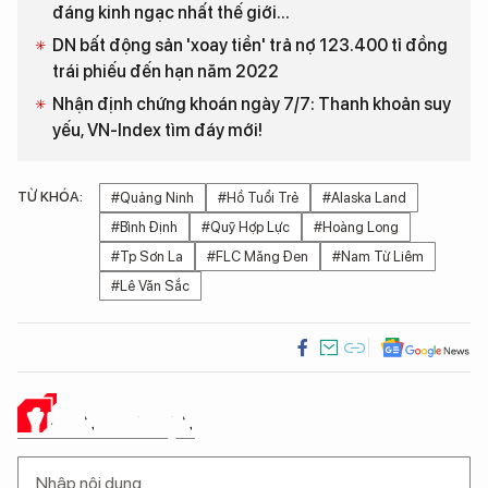
đáng kinh ngạc nhất thế giới...
DN bất động sản 'xoay tiền' trả nợ 123.400 tỉ đồng
trái phiếu đến hạn năm 2022
Nhận định chứng khoán ngày 7/7: Thanh khoản suy
yếu, VN-Index tìm đáy mới!
TỪ KHÓA:
#Quảng Ninh
#Hồ Tuổi Trẻ
#Alaska Land
#Bình Định
#Quỹ Hợp Lực
#Hoàng Long
#Tp Sơn La
#FLC Măng Đen
#Nam Từ Liêm
#Lê Văn Sắc
Ý KIẾN CỦA BẠN