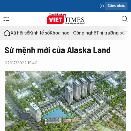
Đăng nhập
Xã hội số
Kinh tế số
Khoa học - Công nghệ
Thị trường số
Th
Sứ mệnh mới của Alaska Land
07/07/2022 15:46