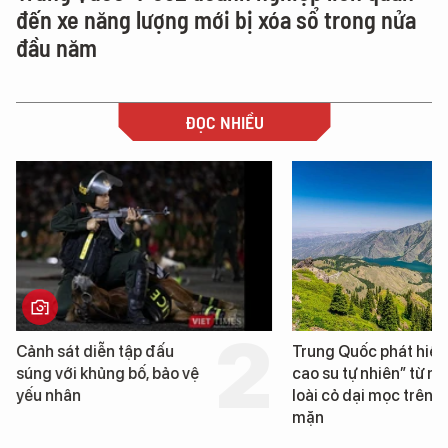
đến xe năng lượng mới bị xóa sổ trong nửa
đầu năm
ĐỌC NHIỀU
Trung Quốc phát hiện “mỏ
Loạt dự án bất động 
cao su tự nhiên” từ một
Đà Nẵng sắp bị kiểm t
loài cỏ dại mọc trên đất
mặn