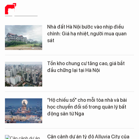
ĐỊA ỐC SỐ
Nhà đất Hà Nội bước vào nhịp điều
chỉnh: Giá hạ nhiệt, người mua quan
sát
Tồn kho chung cư tăng cao, giá bắt
đầu chững lại tại Hà Nội
“Hộ chiếu số" cho mỗi tòa nhà và bài
học chuyển đổi số trong quản lý bất
động sản từ Nga
Cận cảnh dự án tỷ đô Alluvia City của