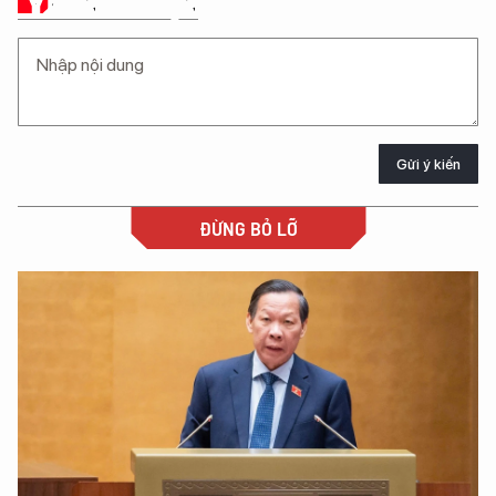
Ý KIẾN CỦA BẠN
Gửi ý kiến
ĐỪNG BỎ LỠ