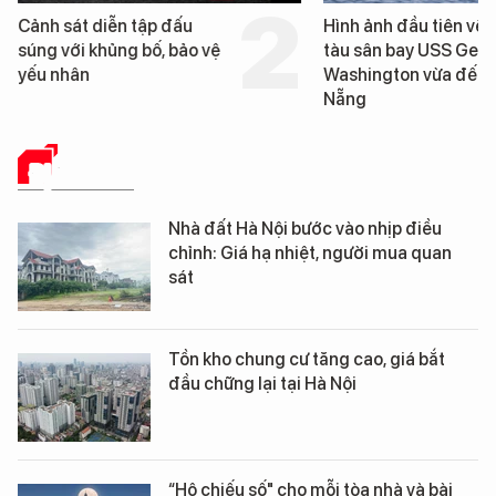
Cảnh sát diễn tập đấu
Hình ảnh đầu tiên về 
súng với khủng bố, bảo vệ
tàu sân bay USS Geo
yếu nhân
Washington vừa đến 
Nẵng
ĐỊA ỐC SỐ
Nhà đất Hà Nội bước vào nhịp điều
chỉnh: Giá hạ nhiệt, người mua quan
sát
Tồn kho chung cư tăng cao, giá bắt
đầu chững lại tại Hà Nội
“Hộ chiếu số" cho mỗi tòa nhà và bài