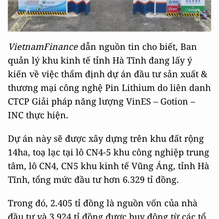
VietnamFinance
dẫn nguồn tin cho biết, Ban
quản lý khu kinh tế tỉnh Hà Tĩnh đang lấy ý
kiến về việc thẩm định dự án đầu tư sản xuất &
thương mại công nghệ Pin Lithium do liên danh
CTCP Giải pháp năng lượng VinES – Gotion –
INC thực hiện.
Dự án này sẽ được xây dựng trên khu đất rộng
14ha, toạ lạc tại lô CN4-5 khu công nghiệp trung
tâm, lô CN4, CN5 khu kinh tế Vũng Áng, tỉnh Hà
Tĩnh, tổng mức đầu tư hơn 6.329 tỉ đồng.
Trong đó, 2.405 tỉ đồng là nguồn vốn của nhà
đầu tư và 3.924 tỉ đồng được huy động từ các tổ