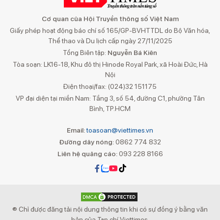
Cơ quan của Hội Truyền thông số Việt Nam
Giấy phép hoạt động báo chí số 165/GP-BVHTTDL do Bộ Văn hóa,
Thể thao và Du lịch cấp ngày 27/11/2025
Tổng Biên tập:
Nguyễn Bá Kiên
Tòa soạn: LK16-18, Khu đô thị Hinode Royal Park, xã Hoài Đức, Hà
Nội
Điện thoại/fax: (024)32 151175
VP đại diện tại miền Nam: Tầng 3, số 54, đường C1, phường Tân
Bình, TP.HCM
Email:
toasoan@viettimes.vn
Đường dây nóng:
0862 774 832
Liên hệ quảng cáo:
093 228 8166
® Chỉ được đăng tải nội dung thông tin khi có sự đồng ý bằng văn
bản của Tạp chí Viettimes.