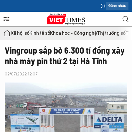
Đăng nhập
Xã hội số
Kinh tế số
Khoa học - Công nghệ
Thị trường số
Th
Vingroup sắp bỏ 6.300 tỉ đồng xây
nhà máy pin thứ 2 tại Hà Tĩnh
02/07/2022 12:07