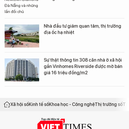
Nhà đầu tư giảm quan tâm, thị trường
địa ốc hạ nhiệt
Sự thật thông tin 308 căn nhà ở xã hội
gần Vinhomes Riverside được mở bán
giá 16 triệu đồng/m2
Xã hội số
Kinh tế số
Khoa học - Công nghệ
Thị trường số
Th