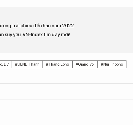
ỉ đồng trái phiếu đến hạn năm 2022
n suy yếu, VN-Index tìm đáy mới!
c; Dự
#UBND Thành
#Thăng Long
#Giảng Võ;
#Núi Thoong