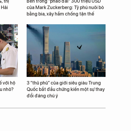
, thị
Bên trong "pháo đài" 300 triệu USD
 Hải
của Mark Zuckerberg: Tỷ phú nuôi bò
bằng bia, xây hầm chống tận thế
 với hộ
3 “thủ phủ” của giới siêu giàu Trung
êu nhỏ?
Quốc bắt đầu chứng kiến một sự thay
đổi đáng chú ý