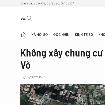
Chủ Nhật, ngày 09/08/2026, 07:08:04
XÃ HỘI SỐ
GÓC NHÌN
KINH TẾ SỐ
KHO
Không xây chung cư t
Võ
07/07/2022 15:51