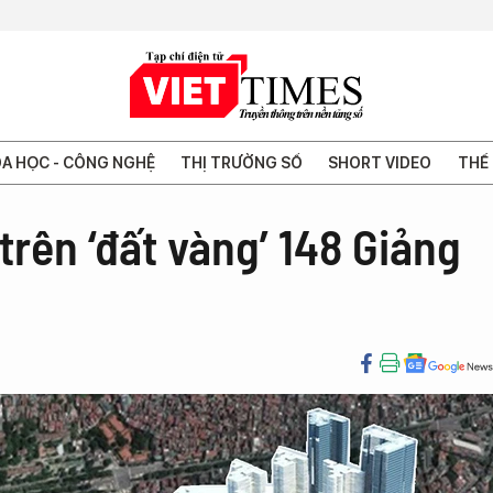
A HỌC - CÔNG NGHỆ
THỊ TRƯỜNG SỐ
SHORT VIDEO
THẾ 
rên ‘đất vàng’ 148 Giảng