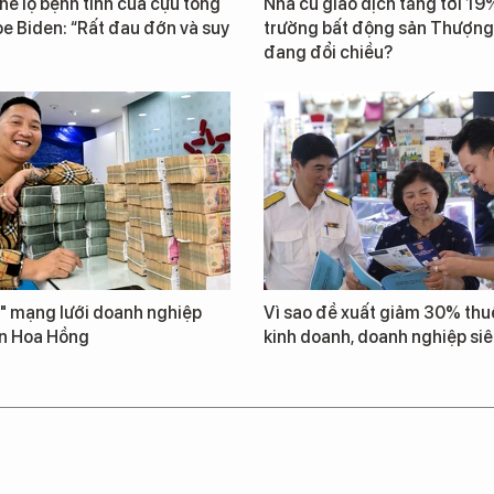
 hé lộ bệnh tình của cựu tổng
Nhà cũ giao dịch tăng tới 19%
e Biden: “Rất đau đớn và suy
trường bất động sản Thượng
đang đổi chiều?
" mạng lưới doanh nghiệp
Vì sao đề xuất giảm 30% thuế
n Hoa Hồng
kinh doanh, doanh nghiệp si