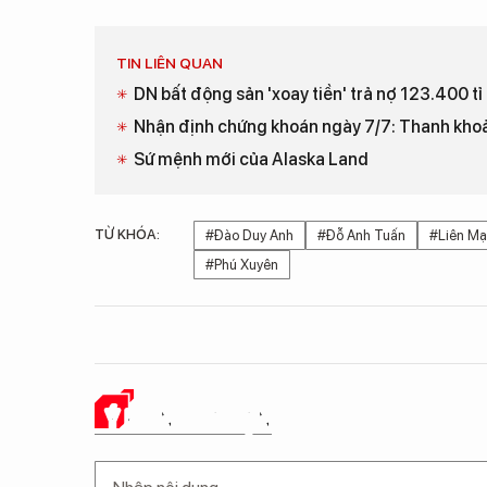
TIN LIÊN QUAN
DN bất động sản 'xoay tiền' trả nợ 123.400 t
Nhận định chứng khoán ngày 7/7: Thanh khoả
Sứ mệnh mới của Alaska Land
TỪ KHÓA:
#Đào Duy Anh
#Đỗ Anh Tuấn
#Liên Mạ
#Phú Xuyên
Ý KIẾN CỦA BẠN