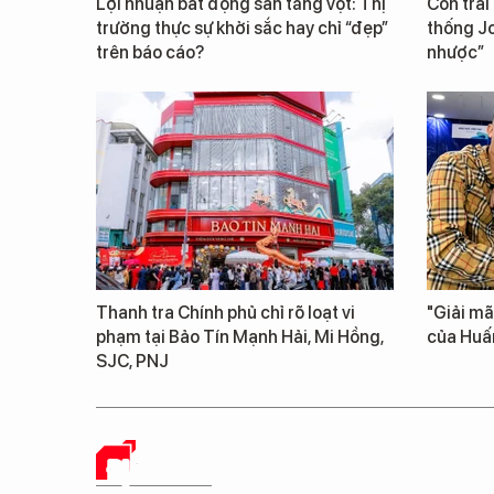
Lợi nhuận bất động sản tăng vọt: Thị
Con trai
trường thực sự khởi sắc hay chỉ “đẹp”
thống Jo
trên báo cáo?
nhược”
Thanh tra Chính phủ chỉ rõ loạt vi
"Giải mã
phạm tại Bảo Tín Mạnh Hải, Mi Hồng,
của Huấ
SJC, PNJ
ĐỊA ỐC SỐ