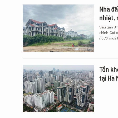
Nhà đấ
nhiệt,
Sau gần 3 n
chỉnh. Giá 
người mua t
Tồn kh
tại Hà 