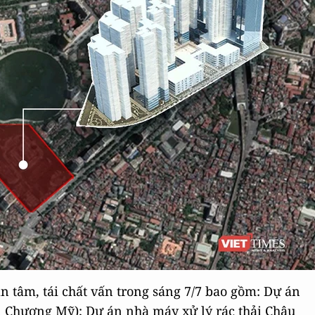
n tâm, tái chất vấn trong sáng 7/7 bao gồm: Dự án
n Chương Mỹ); Dự án nhà máy xử lý rác thải Châu