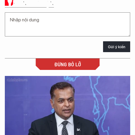
Ý KIẾN CỦA BẠN
Gửi ý kiến
ĐỪNG BỎ LỠ