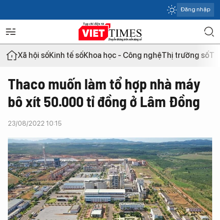
Đăng nhập
Xã hội số
Kinh tế số
Khoa học - Công nghệ
Thị trường số
Th
Thaco muốn làm tổ hợp nhà máy
bô xít 50.000 tỉ đồng ở Lâm Đồng
23/08/2022 10:15