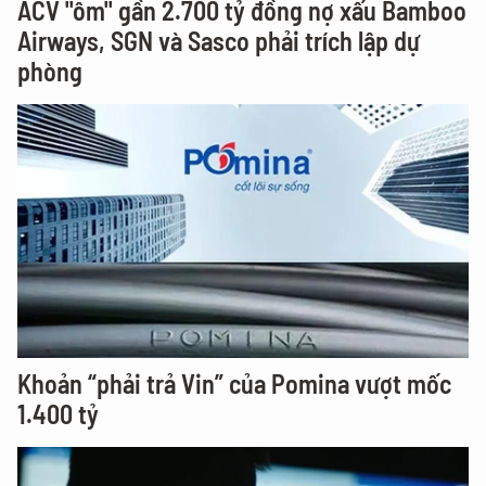
ACV "ôm" gần 2.700 tỷ đồng nợ xấu Bamboo
Airways, SGN và Sasco phải trích lập dự
phòng
Khoản “phải trả Vin” của Pomina vượt mốc
1.400 tỷ