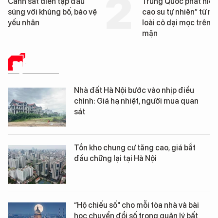
Trung Quốc phát hiện “mỏ
Loạt dự án bấ
cao su tự nhiên” từ một
Đà Nẵng sắp b
loài cỏ dại mọc trên đất
mặn
ĐỊA ỐC SỐ
Nhà đất Hà Nội bước vào nhịp điều
chỉnh: Giá hạ nhiệt, người mua quan
sát
Tồn kho chung cư tăng cao, giá bắt
đầu chững lại tại Hà Nội
“Hộ chiếu số" cho mỗi tòa nhà và bài
học chuyển đổi số trong quản lý bất