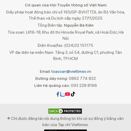
Cơ quan của Hội Truyền thông số Việt Nam
Giấy phép hoạt động báo chí số 165/GP-BVHTTDL do Bộ Văn hóa,
Thể thao và Du lịch cấp ngày 27/11/2025
Tổng Biên tập:
Nguyễn Bá Kiên
Tòa soạn: LK16-18, Khu đô thị Hinode Royal Park, xã Hoài Đức, Hà
Nội
Điện thoại/fax: (024)32 151175
VP đại diện tại miền Nam: Tầng 3, số 54, đường C1, phường Tân
Bình, TP.HCM
Email:
toasoan@viettimes.vn
Đường dây nóng:
0862 774 832
Liên hệ quảng cáo:
093 228 8166
® Chỉ được đăng tải nội dung thông tin khi có sự đồng ý bằng văn
bản của Tạp chí Viettimes.