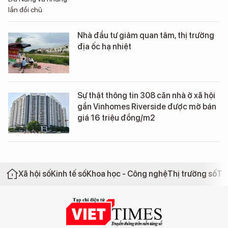
Nhà đầu tư giảm quan tâm, thị trường
địa ốc hạ nhiệt
Sự thật thông tin 308 căn nhà ở xã hội
gần Vinhomes Riverside được mở bán
giá 16 triệu đồng/m2
Xã hội số
Kinh tế số
Khoa học - Công nghệ
Thị trường số
Th